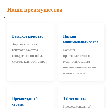
хранилищ, центров обработки
данных, мониторов
Наши преимущества
безопасности, настраиваемых
серверов и других областей.
Нашей основной продукцией
являются Raid Card, HBA Card,
Fiber Card, Network Card, Hard
Drives, CPU. Мы можем
обеспечить долгосрочное
Высокое качество
Низкий
послепродажное обслуживание
минимальный заказ
Хорошая система
для клиентов. Заказы ODM
Добро пожаловать!
контроля качества,
Большая
конкурентоспособная
производственная
система контроля затрат.
мощность с самым
низким минимальным
объемом заказа.
Превосходный
18 лет опыта
сервис
Профессиональный