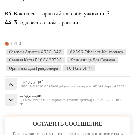
В4: Как насчет гарантийного обслуживания?
A4: 3 года бесплатной гарантии.
ТЕГИ :
Сетевой Адаптер X520-DA2
82599 Ethernet-Контроллер
Сетевая Карта E10G42BTDA
Хранилище Для Сервера
Оригинал Для Грандсевера
10 Гбит SFP+
Предыдущий
LSI 9361-8i 1G 05-25420-08 рейд-карта sas-контроллер sff8643 Megaraid 12 ГБ/с
Следующий
ЦП Xeon Silver 4310 12-ядерный 24-поточный процессор FCLGA4189 120 Вт 2,1
ГГц
ОСТАВИТЬ СООБЩЕНИЕ
Если вы заинтересованы в нашей продукции и хотите узнать