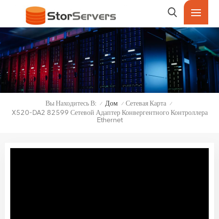
Вы Находитесь В:
Дом
Сетевая Карта
/
/
/
X520-DA2 82599 Сетевой Адаптер Конвергентного Контроллера
Ethernet