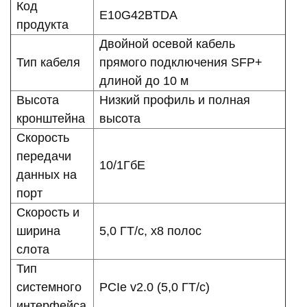
Код
E10G42BTDA
продукта
Двойной осевой кабель
Тип кабеля
прямого подключения SFP+
длиной до 10 м
Высота
Низкий профиль и полная
кронштейна
высота
Скорость
передачи
10/1ГбЕ
данных на
порт
Скорость и
ширина
5,0 ГТ/с, x8 полос
слота
Тип
системного
PCIe v2.0 (5,0 ГТ/с)
интерфейса