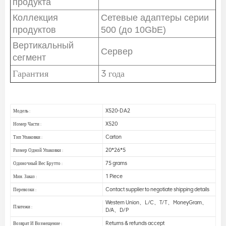
продукта
Коллекция
Сетевые адаптеры серии
продуктов
500 (до 10GbE)
Вертикальный
Сервер
сегмент
Гарантия
3 года
X520-DA2
Модель :
X520
Номер Части :
Carton
Тип Упаковки :
20*26*5
Размер Одной Упаковки :
75 grams
Одиночный Вес Брутто :
1 Piece
Мин. Заказ :
Contact supplier to negotiate shipping details
Перевозки :
Western Union、L/C、T/T、MoneyGram、
Платежи :
D/A、D/P
Returns & refunds accept
Возврат И Возмещение :