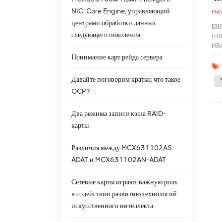
NIC: Core Engine, управляющий
MAY
центрами обработки данных
БИС
следующего поколения
(HB
HBA
про
Понимание карт рейда сервера
Так
спе
Давайте поговорим кратко: что такое
сер
OCP?
воз
для
SAT
Два режима записи кэша RAID-
пор
карты
тре
уни
Различия между MCX631102AS-
вкл
шир
ADAT и MCX631102AN-ADAT
инф
про
Сетевые карты играют важную роль
неп
в содействии развитию технологий
искусственного интеллекта.