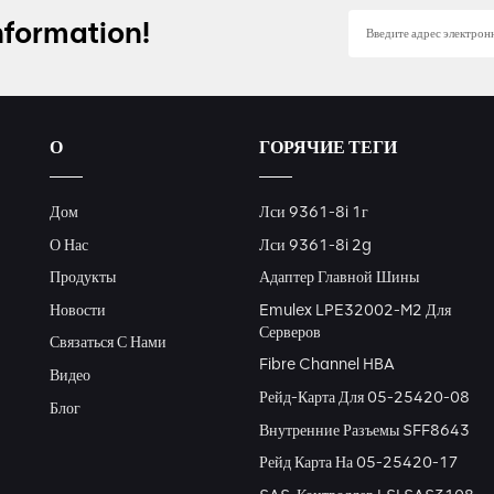
nformation!
О
ГОРЯЧИЕ ТЕГИ
Дом
Лси 9361-8i 1г
О Нас
Лси 9361-8i 2g
Продукты
Адаптер Главной Шины
Новости
Emulex LPE32002-M2 Для
Серверов
Связаться С Нами
Fibre Channel HBA
Видео
Рейд-Карта Для 05-25420-08
Блог
Внутренние Разъемы SFF8643
Рейд Карта На 05-25420-17