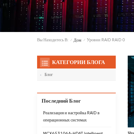
Вы Находитесь В:
Уровни RAID RAID 0
Дом
/
/
КАТЕГОРИИ БЛОГА
Блог
Последний Блог
Реализация и настройка RAID в
операционных системах
Чт
MCX653106A-HDAT Intelligent