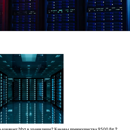
о означает hba в хранилище? Каковы преимущества 9500 8e？