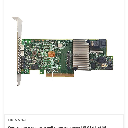
БИС 9361st
Оригинальная карта рейд-контроллера LSI 9361-4i 05-