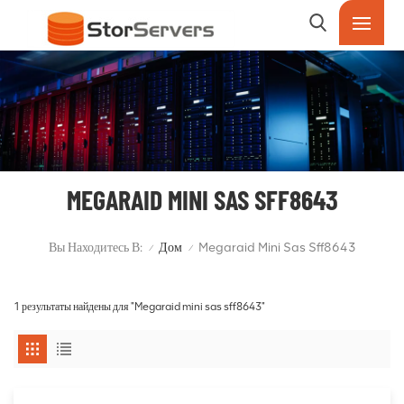
MEGARAID MINI SAS SFF8643
Вы Находитесь В:
Дом
Megaraid Mini Sas Sff8643
/
/
1 результаты найдены для "Megaraid mini sas sff8643"