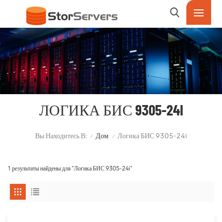
ЛОГИКА БИС 9305-24I
Вы Находитесь В:
Дом
Логика БИС 9305-24i
/
/
1 результаты найдены для "Логика БИС 9305-24i"