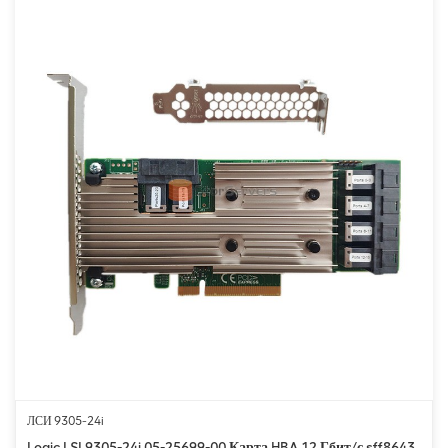
ЛСИ 9305-24i
Logic LSI 9305-24i 05-25699-00 Карта HBA 12 Гбит/с sff8643