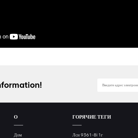
nformation!
О
ГОРЯЧИЕ ТЕГИ
Дом
Лси 9361-8i 1г