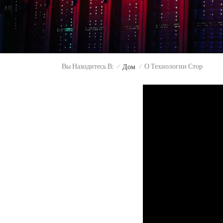
Вы Находитесь В:
О Технологии Стор
Дом
/
/