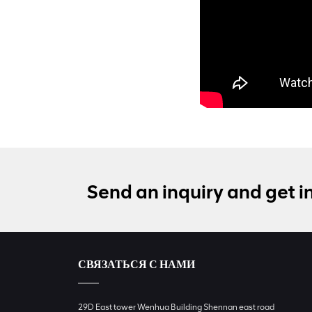
Send an inquiry and get i
СВЯЗАТЬСЯ С НАМИ
29D East tower Wenhua Building Shennan east road